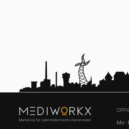
Öffn
Mo - 