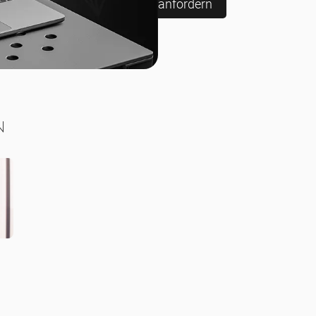
anfordern
n