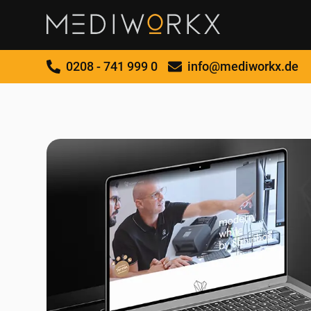
0208 - 741 999 0
info@mediworkx.de