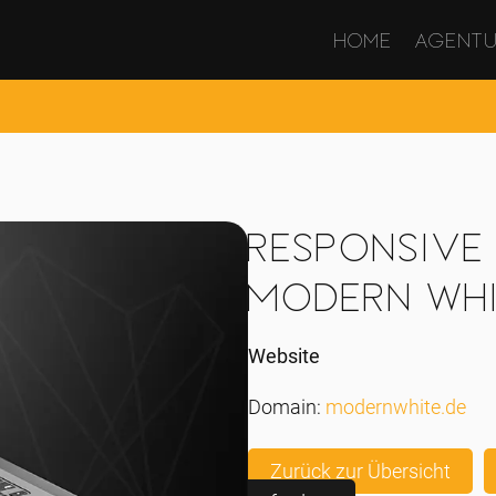
Home
Agent
Responsive
Modern Wh
Website
Domain:
modernwhite.de
Zurück zur Übersicht