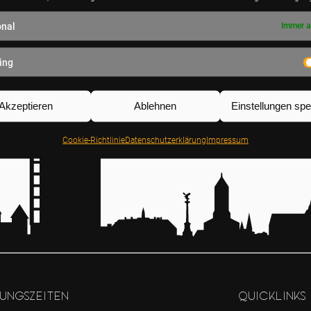
onal
Immer a
ing
Akzeptieren
Ablehnen
Einstellungen spe
Cookie-Richtlinie
Datenschutz­erklärung
Impressum
ungszeiten
Quicklinks