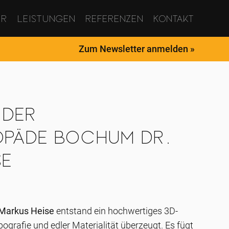
ur
Leistungen
Referenzen
Kontakt
Zum Newsletter anmelden »
 der
opäde Bochum Dr.
se
 Markus Heise
entstand ein hochwertiges 3D-
pografie und edler Materialität überzeugt. Es fügt