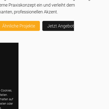
rne Praxiskonzept ein und verleiht dem
nten, professionellen Akzent.
Ähnliche Projekte
Jetzt Angebot
 Cookies,
ellen.
halten auf
eilen oder
g.