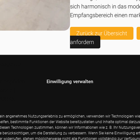
sich harmonisch in das mode
Empfangsbereich einen marka
Zurück zur Übersicht
anfordern
n
Einwilligung verwalten
ein angenehmes Nutzungserlebnis zu ermöglichen, verwenden wir Technologien wie
helfen, bestimmte Funktionen der Website bereitzustellen und Inhalte optimal darzust
iesen Technologien zustimmen, können wir Informationen wie z. B. Ihr Nutzungsver
Fotoshooting
te berücksichtigen, um die Darstellung zu verbessern. Wenn Sie keine Einwilligung ert
er widerrufen, stehen möglicherweise nicht alle Funktionen vollständig zur Verfügun