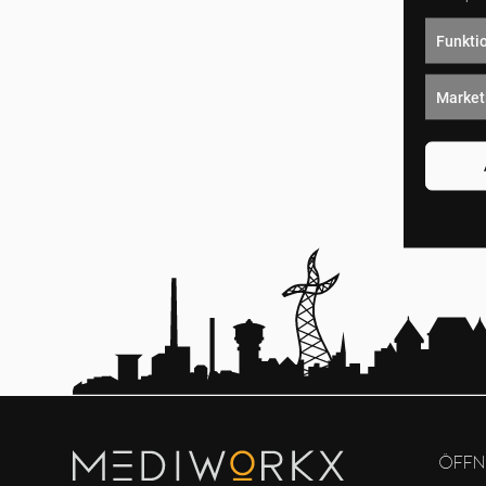
Funkti
Market
Öffn