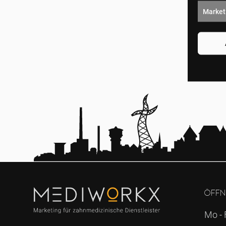
Market
Öffn
Mo - 