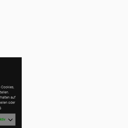
 Cookies,
ellen.
halten auf
eilen oder
g.
ktiv