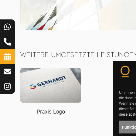
Weitere umgesetzte Leistunge
Um Ihnen 
die dabei 
Wenn Sie d
dieser Sei
Praxis-Logo
diese spät
Funkti