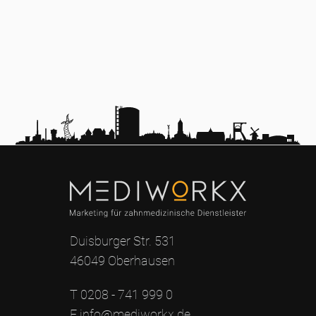
Duisburger Str. 531
46049 Oberhausen
T 0208 - 741 999 0
E info@mediworkx.de